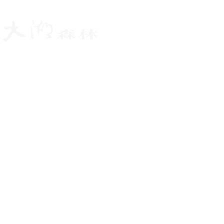
About 關於
Inte
​大湖森林室內設計
​大湖森林室內設計公司│柯竹書 楊愛蓮 │
TEL:02-2633-
2700│
地址:台北市內湖區康寧路三段56巷200號1樓
│Email:
lake_forest@so-net.net.tw
現代．裝置．藝術．設計．
住宅，是容納生活的容器……
素樸質材混搭現代極簡元素，打破人與自然的隔閡，讓室
內空間與自然環境型塑對話……無論是晴天、雨天、綠意
或是紅葉的季節！
在室內空間裡也能感受到時時刻刻變化
的光影，體驗生活與自然的躍動。